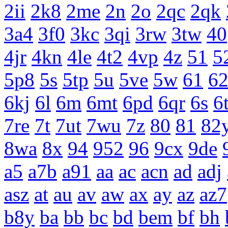
2ii
2k8
2me
2n
2o
2qc
2qk
3a4
3f0
3kc
3qi
3rw
3tw
40
4jr
4kn
4le
4t2
4vp
4z
51
5
5p8
5s
5tp
5u
5ve
5w
61
6
6kj
6l
6m
6mt
6pd
6qr
6s
6
7re
7t
7ut
7wu
7z
80
81
82
8wa
8x
94
952
96
9cx
9de
a5
a7b
a91
aa
ac
acn
ad
adj
asz
at
au
av
aw
ax
ay
az
az7
b8y
ba
bb
bc
bd
bem
bf
bh