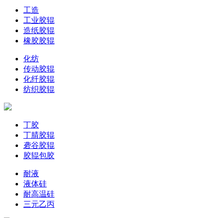
工造
工业胶辊
造纸胶辊
橡胶胶辊
化纺
传动胶辊
化纤胶辊
纺织胶辊
丁胶
丁腈胶辊
砻谷胶辊
胶辊包胶
耐液
液体硅
耐高温硅
三元乙丙