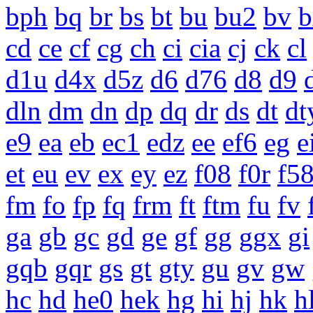
bph
bq
br
bs
bt
bu
bu2
bv
b
cd
ce
cf
cg
ch
ci
cia
cj
ck
cl
d1u
d4x
d5z
d6
d76
d8
d9
dln
dm
dn
dp
dq
dr
ds
dt
dt
e9
ea
eb
ec1
edz
ee
ef6
eg
e
et
eu
ev
ex
ey
ez
f08
f0r
f5
fm
fo
fp
fq
frm
ft
ftm
fu
fv
ga
gb
gc
gd
ge
gf
gg
ggx
gi
gqb
gqr
gs
gt
gty
gu
gv
gw
hc
hd
he0
hek
hg
hi
hj
hk
h