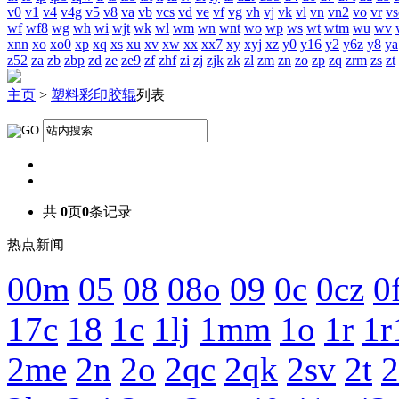
v0
v1
v4
v4g
v5
v8
va
vb
vcs
vd
ve
vf
vg
vh
vj
vk
vl
vn
vn2
vo
vr
vs
wf
wf8
wg
wh
wi
wjt
wk
wl
wm
wn
wnt
wo
wp
ws
wt
wtm
wu
wv
xnn
xo
xo0
xp
xq
xs
xu
xv
xw
xx
xx7
xy
xyj
xz
y0
y16
y2
y6z
y8
ya
z52
za
zb
zbp
zd
ze
ze9
zf
zhf
zi
zj
zjk
zk
zl
zm
zn
zo
zp
zq
zrm
zs
zt
主页
>
塑料彩印胶辊
列表
共
0
页
0
条记录
热点新闻
00m
05
08
08o
09
0c
0cz
0
17c
18
1c
1lj
1mm
1o
1r
1r
2me
2n
2o
2qc
2qk
2sv
2t
2