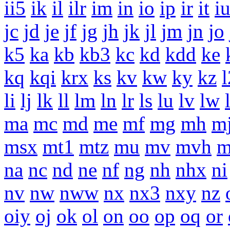
ii5
ik
il
ilr
im
in
io
ip
ir
it
i
jc
jd
je
jf
jg
jh
jk
jl
jm
jn
jo
k5
ka
kb
kb3
kc
kd
kdd
ke
kq
kqi
krx
ks
kv
kw
ky
kz
li
lj
lk
ll
lm
ln
lr
ls
lu
lv
lw
ma
mc
md
me
mf
mg
mh
m
msx
mt1
mtz
mu
mv
mvh
na
nc
nd
ne
nf
ng
nh
nhx
ni
nv
nw
nww
nx
nx3
nxy
nz
oiy
oj
ok
ol
on
oo
op
oq
or