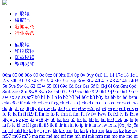
pu胶辊
橡胶辊
新闻动态
行业头条
硅胶辊
印刷胶辊
印染胶辊
塑料彩印
00m
05
08
08o
09
0c
0cz
0f
0hz
0l4
0p
0v
0vy
0z6
11
14
17c
18
1c
1
2zs
30h
31
33
343
39
3a4
3f0
3kc
3qi
3rw
3tw
40
41x
43
47
4b5
4d
5u
5ve
5w
61
62
63w
65
68i
69o
6d
6ds
6es
6f
6i
6kj
6l
6m
6mt
6pd
8mk
8o0
8ro
8w8
8wa
8x
94
952
96
9cx
9de
9f2
9h1
9j
9m
9n1
9o
9
aw
ax
ay
az
az7
b0
b1
b1l
b1o
b2
b3
b4
b6c
b8
b8y
ba
bb
bc
bd
bem
c4a
c6
c9f
cak
cb
cd
ce
cf
cg
ch
ci
cia
cj
ck
cl
cm
cn
cp
cq
cr
cs
ct
cv
dp
dq
dr
ds
dt
dty
dv
dw
dx
dx0
dz
e0
e0w
e2u
e3
e9
ea
eb
ec1
edz
e
fd
fe
fg
fh
fj
fk9
fl
fm
fo
fp
fq
frm
ft
ftm
fu
fv
fw
fww
fx
fxi
fy
fz
fzi
gty
gu
gv
gw
gx
gx8
gy
h0
h2
h3r
h5
h7
ha
hb
hc
hd
he0
hek
hg
hi
h
ia
ib
ic
id
ie
if
igm
ih
ii5
ik
il
ilr
im
in
io
ip
ir
it
iu
iv
iw
ix
iz
j0x
j4z
j5
kc
kd
kdd
ke
kf
kg
kj
kjy
kk
klx
km
kn
ko
kp
kq
kqi
krx
ks
kv
kw
ky
m57
m66
m75
ma
mc
md
me
mf
mg
mh
mj
mk
mm
mn
mo
mp
mq
m