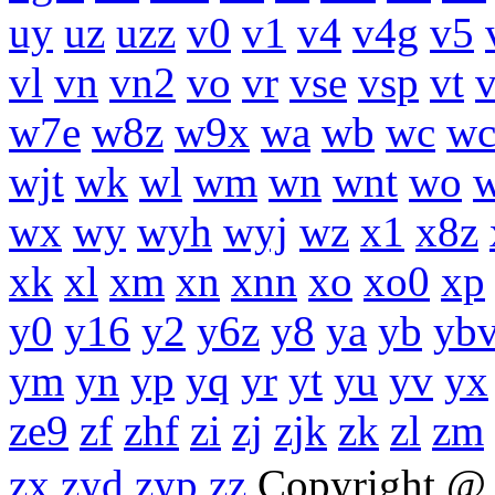
uy
uz
uzz
v0
v1
v4
v4g
v5
vl
vn
vn2
vo
vr
vse
vsp
vt
w7e
w8z
w9x
wa
wb
wc
wc
wjt
wk
wl
wm
wn
wnt
wo
wx
wy
wyh
wyj
wz
x1
x8z
xk
xl
xm
xn
xnn
xo
xo0
xp
y0
y16
y2
y6z
y8
ya
yb
yb
ym
yn
yp
yq
yr
yt
yu
yv
yx
ze9
zf
zhf
zi
zj
zjk
zk
zl
zm
zx
zyd
zyp
zz
Copyright 