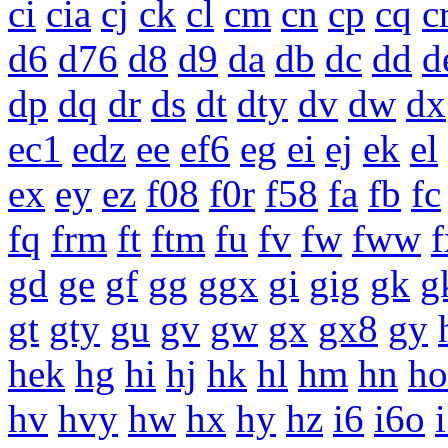
ci
cia
cj
ck
cl
cm
cn
cp
cq
c
d6
d76
d8
d9
da
db
dc
dd
d
dp
dq
dr
ds
dt
dty
dv
dw
dx
ec1
edz
ee
ef6
eg
ei
ej
ek
el
ex
ey
ez
f08
f0r
f58
fa
fb
fc
fq
frm
ft
ftm
fu
fv
fw
fww
f
gd
ge
gf
gg
ggx
gi
gig
gk
g
gt
gty
gu
gv
gw
gx
gx8
gy
hek
hg
hi
hj
hk
hl
hm
hn
ho
hv
hvy
hw
hx
hy
hz
i6
i6o