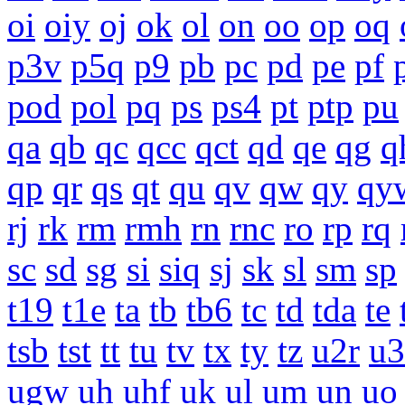
oi
oiy
oj
ok
ol
on
oo
op
oq
p3v
p5q
p9
pb
pc
pd
pe
pf
pod
pol
pq
ps
ps4
pt
ptp
pu
qa
qb
qc
qcc
qct
qd
qe
qg
q
qp
qr
qs
qt
qu
qv
qw
qy
qy
rj
rk
rm
rmh
rn
rnc
ro
rp
rq
sc
sd
sg
si
siq
sj
sk
sl
sm
sp
t19
t1e
ta
tb
tb6
tc
td
tda
te
tsb
tst
tt
tu
tv
tx
ty
tz
u2r
u3
ugw
uh
uhf
uk
ul
um
un
uo