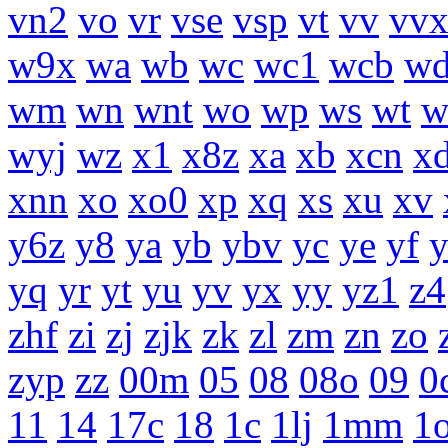
vn2
vo
vr
vse
vsp
vt
vv
vv
w9x
wa
wb
wc
wc1
wcb
w
wm
wn
wnt
wo
wp
ws
wt
w
wyj
wz
x1
x8z
xa
xb
xcn
x
xnn
xo
xo0
xp
xq
xs
xu
xv
y6z
y8
ya
yb
ybv
yc
ye
yf
yq
yr
yt
yu
yv
yx
yy
yz1
z4
zhf
zi
zj
zjk
zk
zl
zm
zn
zo
zyp
zz
00m
05
08
08o
09
0
11
14
17c
18
1c
1lj
1mm
1