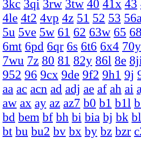
3kc
3qi
3rw
3tw
40
41x
43
4le
4t2
4vp
4z
51
52
53
56
5u
5ve
5w
61
62
63w
65
68
6mt
6pd
6qr
6s
6t6
6x4
70y
7wu
7z
80
81
82y
86l
8e
8j
952
96
9cx
9de
9f2
9h1
9j
aa
ac
acn
ad
adj
ae
af
ah
ai
a
aw
ax
ay
az
az7
b0
b1
b1l
b
bd
bem
bf
bh
bi
bia
bj
bk
b
bt
bu
bu2
bv
bx
by
bz
bzr
c