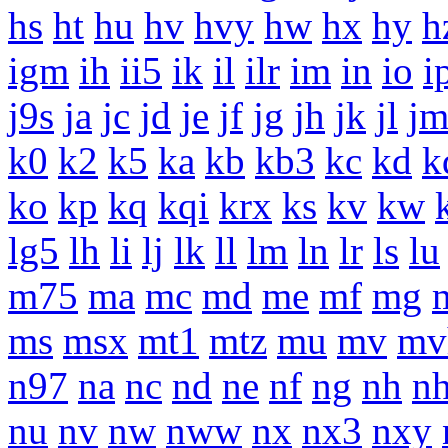
hs
ht
hu
hv
hvy
hw
hx
hy
h
igm
ih
ii5
ik
il
ilr
im
in
io
i
j9s
ja
jc
jd
je
jf
jg
jh
jk
jl
j
k0
k2
k5
ka
kb
kb3
kc
kd
k
ko
kp
kq
kqi
krx
ks
kv
kw
lg5
lh
li
lj
lk
ll
lm
ln
lr
ls
lu
m75
ma
mc
md
me
mf
mg
ms
msx
mt1
mtz
mu
mv
mv
n97
na
nc
nd
ne
nf
ng
nh
n
nu
nv
nw
nww
nx
nx3
nxy