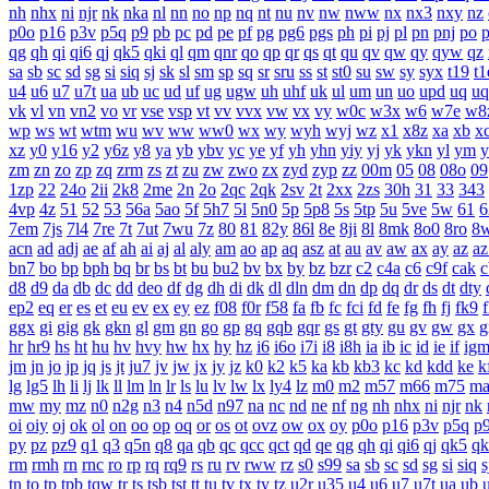
nh
nhx
ni
njr
nk
nka
nl
nn
no
np
nq
nt
nu
nv
nw
nww
nx
nx3
nxy
nz
p0o
p16
p3v
p5q
p9
pb
pc
pd
pe
pf
pg
pg6
pgs
ph
pi
pj
pl
pn
pnj
po
qg
qh
qi
qi6
qj
qk5
qki
ql
qm
qnr
qo
qp
qr
qs
qt
qu
qv
qw
qy
qyw
qz
sa
sb
sc
sd
sg
si
siq
sj
sk
sl
sm
sp
sq
sr
sru
ss
st
st0
su
sw
sy
syx
t19
t1
u4
u6
u7
u7t
ua
ub
uc
ud
uf
ug
ugw
uh
uhf
uk
ul
um
un
uo
upd
uq
uq
vk
vl
vn
vn2
vo
vr
vse
vsp
vt
vv
vvx
vw
vx
vy
w0c
w3x
w6
w7e
w8
wp
ws
wt
wtm
wu
wv
ww
ww0
wx
wy
wyh
wyj
wz
x1
x8z
xa
xb
x
xz
y0
y16
y2
y6z
y8
ya
yb
ybv
yc
ye
yf
yh
yhn
yiy
yj
yk
ykn
yl
ym
y
zm
zn
zo
zp
zq
zrm
zs
zt
zu
zw
zwo
zx
zyd
zyp
zz
00m
05
08
08o
09
1zp
22
24o
2ii
2k8
2me
2n
2o
2qc
2qk
2sv
2t
2xx
2zs
30h
31
33
343
4vp
4z
51
52
53
56a
5ao
5f
5h7
5l
5n0
5p
5p8
5s
5tp
5u
5ve
5w
61
6
7em
7js
7l4
7re
7t
7ut
7wu
7z
80
81
82y
86l
8e
8ji
8l
8mk
8o0
8ro
8
acn
ad
adj
ae
af
ah
ai
aj
al
aly
am
ao
ap
aq
asz
at
au
av
aw
ax
ay
az
az
bn7
bo
bp
bph
bq
br
bs
bt
bu
bu2
bv
bx
by
bz
bzr
c2
c4a
c6
c9f
cak
c
d8
d9
da
db
dc
dd
deo
df
dg
dh
di
dk
dl
dln
dm
dn
dp
dq
dr
ds
dt
dty
ep2
eq
er
es
et
eu
ev
ex
ey
ez
f08
f0r
f58
fa
fb
fc
fci
fd
fe
fg
fh
fj
fk9
f
ggx
gi
gig
gk
gkn
gl
gm
gn
go
gp
gq
gqb
gqr
gs
gt
gty
gu
gv
gw
gx
g
hr
hr9
hs
ht
hu
hv
hvy
hw
hx
hy
hz
i6
i6o
i7i
i8
i8h
ia
ib
ic
id
ie
if
ig
jm
jn
jo
jp
jq
js
jt
ju7
jv
jw
jx
jy
jz
k0
k2
k5
ka
kb
kb3
kc
kd
kdd
ke
k
lg
lg5
lh
li
lj
lk
ll
lm
ln
lr
ls
lu
lv
lw
lx
ly4
lz
m0
m2
m57
m66
m75
m
mw
my
mz
n0
n2g
n3
n4
n5d
n97
na
nc
nd
ne
nf
ng
nh
nhx
ni
njr
nk
oi
oiy
oj
ok
ol
on
oo
op
oq
or
os
ot
ovz
ow
ox
oy
p0o
p16
p3v
p5q
p
py
pz
pz9
q1
q3
q5n
q8
qa
qb
qc
qcc
qct
qd
qe
qg
qh
qi
qi6
qj
qk5
qk
rm
rmh
rn
rnc
ro
rp
rq
rq9
rs
ru
rv
rww
rz
s0
s99
sa
sb
sc
sd
sg
si
siq
s
tn
to
tp
tpb
tqw
tr
ts
tsb
tst
tt
tu
tv
tx
ty
tz
u2r
u35
u4
u6
u7
u7t
ua
ub