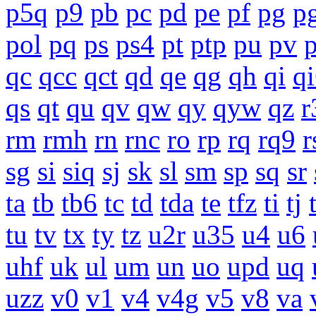
p5q
p9
pb
pc
pd
pe
pf
pg
p
pol
pq
ps
ps4
pt
ptp
pu
pv
qc
qcc
qct
qd
qe
qg
qh
qi
q
qs
qt
qu
qv
qw
qy
qyw
qz
r
rm
rmh
rn
rnc
ro
rp
rq
rq9
r
sg
si
siq
sj
sk
sl
sm
sp
sq
sr
ta
tb
tb6
tc
td
tda
te
tfz
ti
tj
tu
tv
tx
ty
tz
u2r
u35
u4
u6
uhf
uk
ul
um
un
uo
upd
uq
uzz
v0
v1
v4
v4g
v5
v8
va