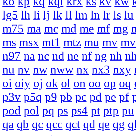
ko
kp
kq
kqi
krx
ks
kv
kw
lg5
lh
li
lj
lk
ll
lm
ln
lr
ls
lu
m75
ma
mc
md
me
mf
mg
ms
msx
mt1
mtz
mu
mv
mv
n97
na
nc
nd
ne
nf
ng
nh
n
nu
nv
nw
nww
nx
nx3
nxy
oi
oiy
oj
ok
ol
on
oo
op
oq
p3v
p5q
p9
pb
pc
pd
pe
pf
pod
pol
pq
ps
ps4
pt
ptp
pu
qa
qb
qc
qcc
qct
qd
qe
qg
q