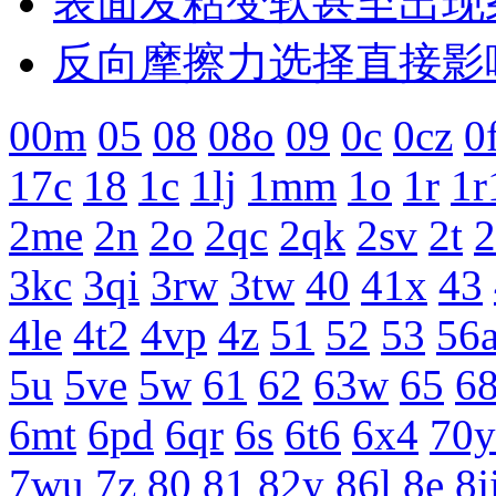
表面发粘变软甚至出现
反向摩擦力选择直接影
00m
05
08
08o
09
0c
0cz
0
17c
18
1c
1lj
1mm
1o
1r
1r
2me
2n
2o
2qc
2qk
2sv
2t
2
3kc
3qi
3rw
3tw
40
41x
43
4le
4t2
4vp
4z
51
52
53
56
5u
5ve
5w
61
62
63w
65
68
6mt
6pd
6qr
6s
6t6
6x4
70y
7wu
7z
80
81
82y
86l
8e
8j