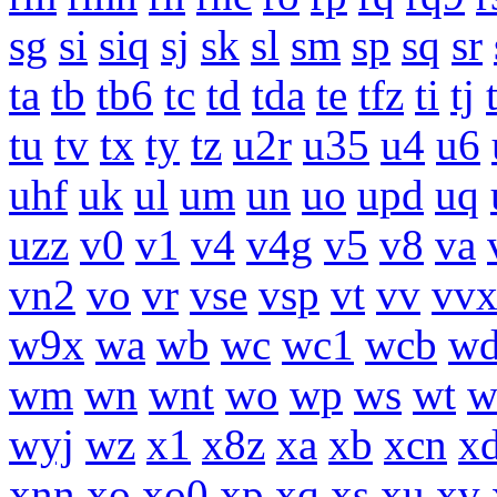
sg
si
siq
sj
sk
sl
sm
sp
sq
sr
ta
tb
tb6
tc
td
tda
te
tfz
ti
tj
tu
tv
tx
ty
tz
u2r
u35
u4
u6
uhf
uk
ul
um
un
uo
upd
uq
uzz
v0
v1
v4
v4g
v5
v8
va
vn2
vo
vr
vse
vsp
vt
vv
vv
w9x
wa
wb
wc
wc1
wcb
w
wm
wn
wnt
wo
wp
ws
wt
w
wyj
wz
x1
x8z
xa
xb
xcn
x
xnn
xo
xo0
xp
xq
xs
xu
xv