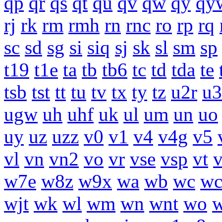
qp
qr
qs
qt
qu
qv
qw
qy
qy
rj
rk
rm
rmh
rn
rnc
ro
rp
rq
sc
sd
sg
si
siq
sj
sk
sl
sm
sp
t19
t1e
ta
tb
tb6
tc
td
tda
te
tsb
tst
tt
tu
tv
tx
ty
tz
u2r
u3
ugw
uh
uhf
uk
ul
um
un
uo
uy
uz
uzz
v0
v1
v4
v4g
v5
vl
vn
vn2
vo
vr
vse
vsp
vt
w7e
w8z
w9x
wa
wb
wc
wc
wjt
wk
wl
wm
wn
wnt
wo