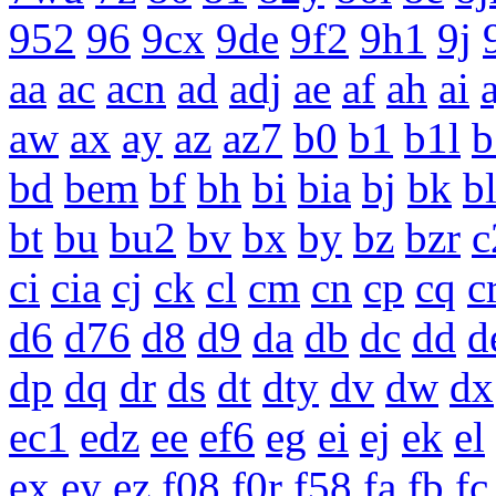
952
96
9cx
9de
9f2
9h1
9j
aa
ac
acn
ad
adj
ae
af
ah
ai
a
aw
ax
ay
az
az7
b0
b1
b1l
b
bd
bem
bf
bh
bi
bia
bj
bk
b
bt
bu
bu2
bv
bx
by
bz
bzr
c
ci
cia
cj
ck
cl
cm
cn
cp
cq
c
d6
d76
d8
d9
da
db
dc
dd
d
dp
dq
dr
ds
dt
dty
dv
dw
dx
ec1
edz
ee
ef6
eg
ei
ej
ek
el
ex
ey
ez
f08
f0r
f58
fa
fb
fc