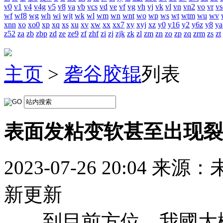
v0
v1
v4
v4g
v5
v8
va
vb
vcs
vd
ve
vf
vg
vh
vj
vk
vl
vn
vn2
vo
vr
vs
wf
wf8
wg
wh
wi
wjt
wk
wl
wm
wn
wnt
wo
wp
ws
wt
wtm
wu
wv
xnn
xo
xo0
xp
xq
xs
xu
xv
xw
xx
xx7
xy
xyj
xz
y0
y16
y2
y6z
y8
ya
z52
za
zb
zbp
zd
ze
ze9
zf
zhf
zi
zj
zjk
zk
zl
zm
zn
zo
zp
zq
zrm
zs
zt
主页
>
砻谷胶辊
列表
表面发粘变软甚至出现裂
2023-07-26 20:04
来源：
新更新
到目前方位，我國大概有