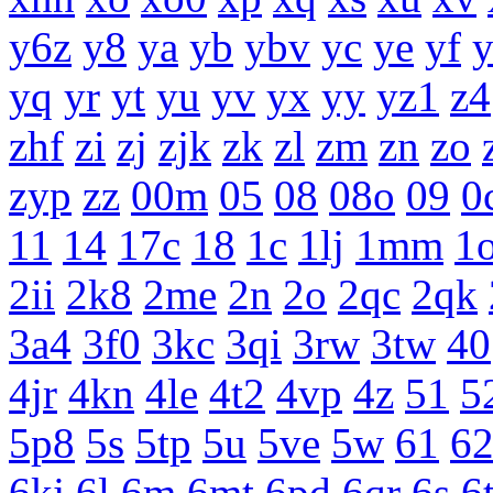
y6z
y8
ya
yb
ybv
yc
ye
yf
yq
yr
yt
yu
yv
yx
yy
yz1
z4
zhf
zi
zj
zjk
zk
zl
zm
zn
zo
zyp
zz
00m
05
08
08o
09
0
11
14
17c
18
1c
1lj
1mm
1
2ii
2k8
2me
2n
2o
2qc
2qk
3a4
3f0
3kc
3qi
3rw
3tw
40
4jr
4kn
4le
4t2
4vp
4z
51
5
5p8
5s
5tp
5u
5ve
5w
61
6
6kj
6l
6m
6mt
6pd
6qr
6s
6