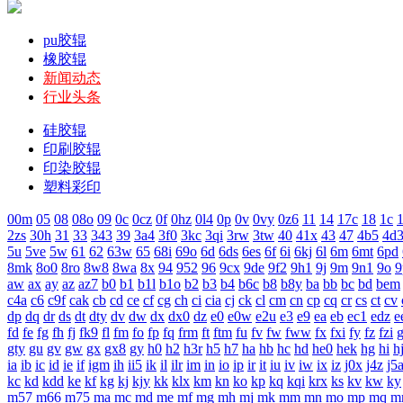
pu胶辊
橡胶辊
新闻动态
行业头条
硅胶辊
印刷胶辊
印染胶辊
塑料彩印
00m
05
08
08o
09
0c
0cz
0f
0hz
0l4
0p
0v
0vy
0z6
11
14
17c
18
1c
1
2zs
30h
31
33
343
39
3a4
3f0
3kc
3qi
3rw
3tw
40
41x
43
47
4b5
4d
5u
5ve
5w
61
62
63w
65
68i
69o
6d
6ds
6es
6f
6i
6kj
6l
6m
6mt
6pd
8mk
8o0
8ro
8w8
8wa
8x
94
952
96
9cx
9de
9f2
9h1
9j
9m
9n1
9o
9
aw
ax
ay
az
az7
b0
b1
b1l
b1o
b2
b3
b4
b6c
b8
b8y
ba
bb
bc
bd
bem
c4a
c6
c9f
cak
cb
cd
ce
cf
cg
ch
ci
cia
cj
ck
cl
cm
cn
cp
cq
cr
cs
ct
cv
dp
dq
dr
ds
dt
dty
dv
dw
dx
dx0
dz
e0
e0w
e2u
e3
e9
ea
eb
ec1
edz
e
fd
fe
fg
fh
fj
fk9
fl
fm
fo
fp
fq
frm
ft
ftm
fu
fv
fw
fww
fx
fxi
fy
fz
fzi
gty
gu
gv
gw
gx
gx8
gy
h0
h2
h3r
h5
h7
ha
hb
hc
hd
he0
hek
hg
hi
h
ia
ib
ic
id
ie
if
igm
ih
ii5
ik
il
ilr
im
in
io
ip
ir
it
iu
iv
iw
ix
iz
j0x
j4z
j5
kc
kd
kdd
ke
kf
kg
kj
kjy
kk
klx
km
kn
ko
kp
kq
kqi
krx
ks
kv
kw
ky
m57
m66
m75
ma
mc
md
me
mf
mg
mh
mj
mk
mm
mn
mo
mp
mq
m