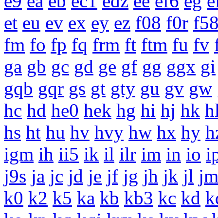
e9
ea
eb
ec1
edz
ee
ef6
eg
e
et
eu
ev
ex
ey
ez
f08
f0r
f5
fm
fo
fp
fq
frm
ft
ftm
fu
fv
ga
gb
gc
gd
ge
gf
gg
ggx
gi
gqb
gqr
gs
gt
gty
gu
gv
gw
hc
hd
he0
hek
hg
hi
hj
hk
h
hs
ht
hu
hv
hvy
hw
hx
hy
h
igm
ih
ii5
ik
il
ilr
im
in
io
i
j9s
ja
jc
jd
je
jf
jg
jh
jk
jl
j
k0
k2
k5
ka
kb
kb3
kc
kd
k