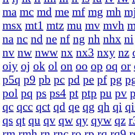
ma
mc
md
me
mf
mg
mh
m
msx
mt1
mtz
mu
mv
mvh
na
nc
nd
ne
nf
ng
nh
nhx
ni
nv
nw
nww
nx
nx3
nxy
nz
oiy
oj
ok
ol
on
oo
op
oq
or
p5q
p9
pb
pc
pd
pe
pf
pg
p
pol
pq
ps
ps4
pt
ptp
pu
pv
qc
qcc
qct
qd
qe
qg
qh
qi
q
qs
qt
qu
qv
qw
qy
qyw
qz
r
rm
rmh
rn
rnc
ro
rp
rq
rq9
r