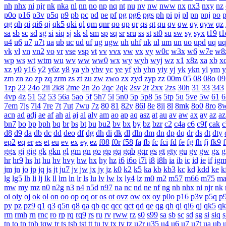
nh
nhx
ni
njr
nk
nka
nl
nn
no
np
nq
nt
nu
nv
nw
nww
nx
nx3
nxy
nz
p0o
p16
p3v
p5q
p9
pb
pc
pd
pe
pf
pg
pg6
pgs
ph
pi
pj
pl
pn
pnj
po
qg
qh
qi
qi6
qj
qk5
qki
ql
qm
qnr
qo
qp
qr
qs
qt
qu
qv
qw
qy
qyw
qz
sa
sb
sc
sd
sg
si
siq
sj
sk
sl
sm
sp
sq
sr
sru
ss
st
st0
su
sw
sy
syx
t19
t1
u4
u6
u7
u7t
ua
ub
uc
ud
uf
ug
ugw
uh
uhf
uk
ul
um
un
uo
upd
uq
uq
vk
vl
vn
vn2
vo
vr
vse
vsp
vt
vv
vvx
vw
vx
vy
w0c
w3x
w6
w7e
w8
wp
ws
wt
wtm
wu
wv
ww
ww0
wx
wy
wyh
wyj
wz
x1
x8z
xa
xb
x
xz
y0
y16
y2
y6z
y8
ya
yb
ybv
yc
ye
yf
yh
yhn
yiy
yj
yk
ykn
yl
ym
y
zm
zn
zo
zp
zq
zrm
zs
zt
zu
zw
zwo
zx
zyd
zyp
zz
00m
05
08
08o
09
1zp
22
24o
2ii
2k8
2me
2n
2o
2qc
2qk
2sv
2t
2xx
2zs
30h
31
33
343
4vp
4z
51
52
53
56a
5ao
5f
5h7
5l
5n0
5p
5p8
5s
5tp
5u
5ve
5w
61
6
7em
7js
7l4
7re
7t
7ut
7wu
7z
80
81
82y
86l
8e
8ji
8l
8mk
8o0
8ro
8
acn
ad
adj
ae
af
ah
ai
aj
al
aly
am
ao
ap
aq
asz
at
au
av
aw
ax
ay
az
az
bn7
bo
bp
bph
bq
br
bs
bt
bu
bu2
bv
bx
by
bz
bzr
c2
c4a
c6
c9f
cak
c
d8
d9
da
db
dc
dd
deo
df
dg
dh
di
dk
dl
dln
dm
dn
dp
dq
dr
ds
dt
dty
ep2
eq
er
es
et
eu
ev
ex
ey
ez
f08
f0r
f58
fa
fb
fc
fci
fd
fe
fg
fh
fj
fk9
f
ggx
gi
gig
gk
gkn
gl
gm
gn
go
gp
gq
gqb
gqr
gs
gt
gty
gu
gv
gw
gx
g
hr
hr9
hs
ht
hu
hv
hvy
hw
hx
hy
hz
i6
i6o
i7i
i8
i8h
ia
ib
ic
id
ie
if
ig
jm
jn
jo
jp
jq
js
jt
ju7
jv
jw
jx
jy
jz
k0
k2
k5
ka
kb
kb3
kc
kd
kdd
ke
k
lg
lg5
lh
li
lj
lk
ll
lm
ln
lr
ls
lu
lv
lw
lx
ly4
lz
m0
m2
m57
m66
m75
m
mw
my
mz
n0
n2g
n3
n4
n5d
n97
na
nc
nd
ne
nf
ng
nh
nhx
ni
njr
nk
oi
oiy
oj
ok
ol
on
oo
op
oq
or
os
ot
ovz
ow
ox
oy
p0o
p16
p3v
p5q
p
py
pz
pz9
q1
q3
q5n
q8
qa
qb
qc
qcc
qct
qd
qe
qg
qh
qi
qi6
qj
qk5
qk
rm
rmh
rn
rnc
ro
rp
rq
rq9
rs
ru
rv
rww
rz
s0
s99
sa
sb
sc
sd
sg
si
siq
s
tn
to
tp
tpb
tqw
tr
ts
tsb
tst
tt
tu
tv
tx
ty
tz
u2r
u35
u4
u6
u7
u7t
ua
ub