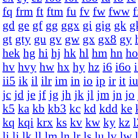
fq
frm
ft
ftm
fu
fv
fw
fww
f
gd
ge
gf
gg
ggx
gi
gig
gk
g
gt
gty
gu
gv
gw
gx
gx8
gy
hek
hg
hi
hj
hk
hl
hm
hn
ho
hv
hvy
hw
hx
hy
hz
i6
i6o
ii5
ik
il
ilr
im
in
io
ip
ir
it
i
jc
jd
je
jf
jg
jh
jk
jl
jm
jn
jo
k5
ka
kb
kb3
kc
kd
kdd
ke
kq
kqi
krx
ks
kv
kw
ky
kz
li
lj
lk
ll
lm
ln
lr
ls
lu
lv
lw