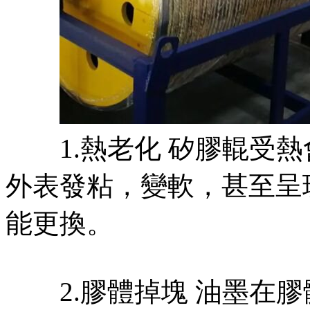
1.熱老化 矽膠輥受熱
外表發粘，變軟，甚至呈
能更換。
2.膠體掉塊 油墨在膠