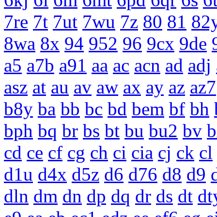
7re
7t
7ut
7wu
7z
80
81
82
8wa
8x
94
952
96
9cx
9de
a5
a7b
a91
aa
ac
acn
ad
adj
asz
at
au
av
aw
ax
ay
az
az7
b8y
ba
bb
bc
bd
bem
bf
bh
bph
bq
br
bs
bt
bu
bu2
bv
b
cd
ce
cf
cg
ch
ci
cia
cj
ck
cl
d1u
d4x
d5z
d6
d76
d8
d9
dln
dm
dn
dp
dq
dr
ds
dt
dt