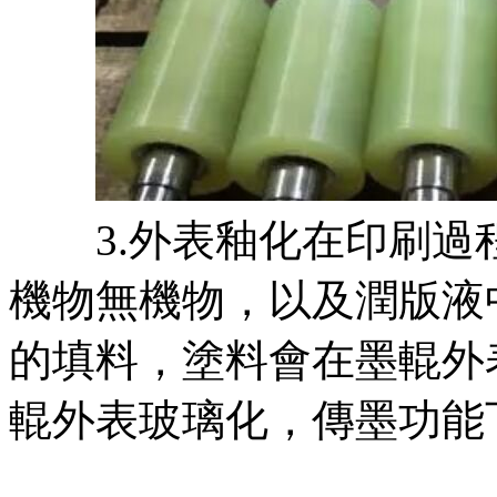
3.外表釉化在印刷過
機物無機物，以及潤版液
的填料，塗料會在墨輥外
輥外表玻璃化，傳墨功能