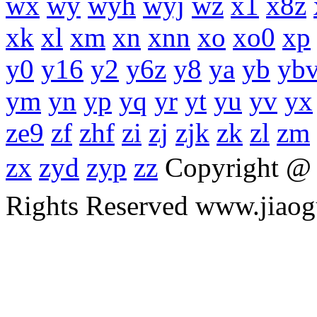
wx
wy
wyh
wyj
wz
x1
x8z
xk
xl
xm
xn
xnn
xo
xo0
xp
y0
y16
y2
y6z
y8
ya
yb
yb
ym
yn
yp
yq
yr
yt
yu
yv
yx
ze9
zf
zhf
zi
zj
zjk
zk
zl
zm
zx
zyd
zyp
zz
Copyright 
Rights Reserved www.ji