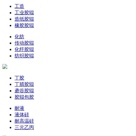
工造
工业胶辊
造纸胶辊
橡胶胶辊
化纺
传动胶辊
化纤胶辊
纺织胶辊
丁胶
丁腈胶辊
砻谷胶辊
胶辊包胶
耐液
液体硅
耐高温硅
三元乙丙