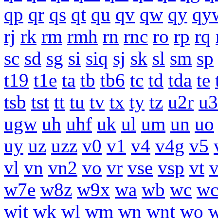
qp
qr
qs
qt
qu
qv
qw
qy
qy
rj
rk
rm
rmh
rn
rnc
ro
rp
rq
sc
sd
sg
si
siq
sj
sk
sl
sm
sp
t19
t1e
ta
tb
tb6
tc
td
tda
te
tsb
tst
tt
tu
tv
tx
ty
tz
u2r
u3
ugw
uh
uhf
uk
ul
um
un
uo
uy
uz
uzz
v0
v1
v4
v4g
v5
vl
vn
vn2
vo
vr
vse
vsp
vt
w7e
w8z
w9x
wa
wb
wc
wc
wjt
wk
wl
wm
wn
wnt
wo