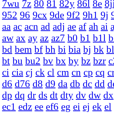
7wu
7z
80
81
82y
86l
8e
8j
952
96
9cx
9de
9f2
9h1
9j
aa
ac
acn
ad
adj
ae
af
ah
ai
a
aw
ax
ay
az
az7
b0
b1
b1l
b
bd
bem
bf
bh
bi
bia
bj
bk
b
bt
bu
bu2
bv
bx
by
bz
bzr
c
ci
cia
cj
ck
cl
cm
cn
cp
cq
c
d6
d76
d8
d9
da
db
dc
dd
d
dp
dq
dr
ds
dt
dty
dv
dw
dx
ec1
edz
ee
ef6
eg
ei
ej
ek
el