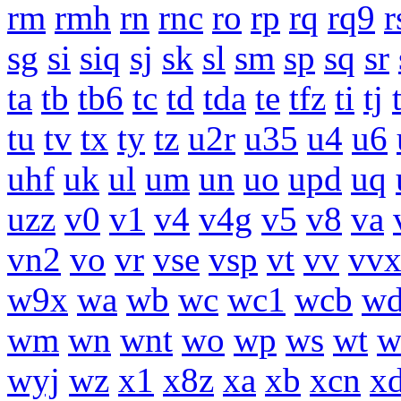
rm
rmh
rn
rnc
ro
rp
rq
rq9
r
sg
si
siq
sj
sk
sl
sm
sp
sq
sr
ta
tb
tb6
tc
td
tda
te
tfz
ti
tj
tu
tv
tx
ty
tz
u2r
u35
u4
u6
uhf
uk
ul
um
un
uo
upd
uq
uzz
v0
v1
v4
v4g
v5
v8
va
vn2
vo
vr
vse
vsp
vt
vv
vv
w9x
wa
wb
wc
wc1
wcb
w
wm
wn
wnt
wo
wp
ws
wt
w
wyj
wz
x1
x8z
xa
xb
xcn
x