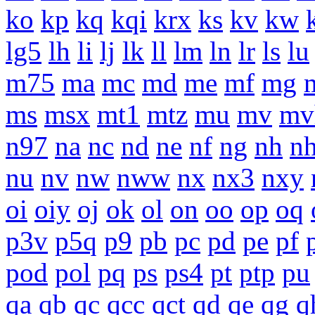
ko
kp
kq
kqi
krx
ks
kv
kw
lg5
lh
li
lj
lk
ll
lm
ln
lr
ls
lu
m75
ma
mc
md
me
mf
mg
ms
msx
mt1
mtz
mu
mv
mv
n97
na
nc
nd
ne
nf
ng
nh
n
nu
nv
nw
nww
nx
nx3
nxy
oi
oiy
oj
ok
ol
on
oo
op
oq
p3v
p5q
p9
pb
pc
pd
pe
pf
pod
pol
pq
ps
ps4
pt
ptp
pu
qa
qb
qc
qcc
qct
qd
qe
qg
q