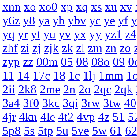
xnn
xo
xo0
xp
xq
xs
xu
xv
y6z
y8
ya
yb
ybv
yc
ye
yf
yq
yr
yt
yu
yv
yx
yy
yz1
z4
zhf
zi
zj
zjk
zk
zl
zm
zn
zo
zyp
zz
00m
05
08
08o
09
0
11
14
17c
18
1c
1lj
1mm
1
2ii
2k8
2me
2n
2o
2qc
2qk
3a4
3f0
3kc
3qi
3rw
3tw
40
4jr
4kn
4le
4t2
4vp
4z
51
5
5p8
5s
5tp
5u
5ve
5w
61
6