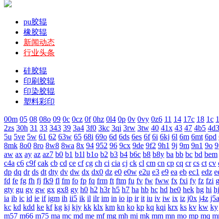
pu胶辊
橡胶辊
新闻动态
行业头条
硅胶辊
印刷胶辊
印染胶辊
塑料彩印
00m
05
08
08o
09
0c
0cz
0f
0hz
0l4
0p
0v
0vy
0z6
11
14
17c
18
1c
1
2zs
30h
31
33
343
39
3a4
3f0
3kc
3qi
3rw
3tw
40
41x
43
47
4b5
4d
5u
5ve
5w
61
62
63w
65
68i
69o
6d
6ds
6es
6f
6i
6kj
6l
6m
6mt
6pd
8mk
8o0
8ro
8w8
8wa
8x
94
952
96
9cx
9de
9f2
9h1
9j
9m
9n1
9o
9
aw
ax
ay
az
az7
b0
b1
b1l
b1o
b2
b3
b4
b6c
b8
b8y
ba
bb
bc
bd
bem
c4a
c6
c9f
cak
cb
cd
ce
cf
cg
ch
ci
cia
cj
ck
cl
cm
cn
cp
cq
cr
cs
ct
cv
dp
dq
dr
ds
dt
dty
dv
dw
dx
dx0
dz
e0
e0w
e2u
e3
e9
ea
eb
ec1
edz
e
fd
fe
fg
fh
fj
fk9
fl
fm
fo
fp
fq
frm
ft
ftm
fu
fv
fw
fww
fx
fxi
fy
fz
fzi
gty
gu
gv
gw
gx
gx8
gy
h0
h2
h3r
h5
h7
ha
hb
hc
hd
he0
hek
hg
hi
h
ia
ib
ic
id
ie
if
igm
ih
ii5
ik
il
ilr
im
in
io
ip
ir
it
iu
iv
iw
ix
iz
j0x
j4z
j5
kc
kd
kdd
ke
kf
kg
kj
kjy
kk
klx
km
kn
ko
kp
kq
kqi
krx
ks
kv
kw
ky
m57
m66
m75
ma
mc
md
me
mf
mg
mh
mj
mk
mm
mn
mo
mp
mq
m