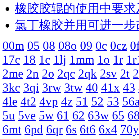
橡胶胶辊的使用中要求
氯丁橡胶并用可进一步
00m
05
08
08o
09
0c
0cz
0
17c
18
1c
1lj
1mm
1o
1r
1r
2me
2n
2o
2qc
2qk
2sv
2t
2
3kc
3qi
3rw
3tw
40
41x
43
4le
4t2
4vp
4z
51
52
53
56
5u
5ve
5w
61
62
63w
65
68
6mt
6pd
6qr
6s
6t6
6x4
70y