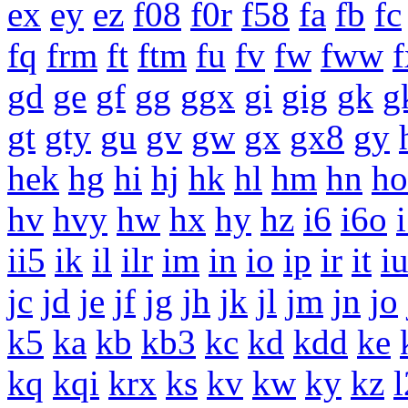
ex
ey
ez
f08
f0r
f58
fa
fb
fc
fq
frm
ft
ftm
fu
fv
fw
fww
f
gd
ge
gf
gg
ggx
gi
gig
gk
g
gt
gty
gu
gv
gw
gx
gx8
gy
hek
hg
hi
hj
hk
hl
hm
hn
ho
hv
hvy
hw
hx
hy
hz
i6
i6o
ii5
ik
il
ilr
im
in
io
ip
ir
it
i
jc
jd
je
jf
jg
jh
jk
jl
jm
jn
jo
k5
ka
kb
kb3
kc
kd
kdd
ke
kq
kqi
krx
ks
kv
kw
ky
kz