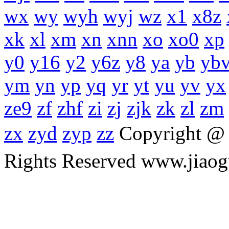
wx
wy
wyh
wyj
wz
x1
x8z
xk
xl
xm
xn
xnn
xo
xo0
xp
y0
y16
y2
y6z
y8
ya
yb
yb
ym
yn
yp
yq
yr
yt
yu
yv
yx
ze9
zf
zhf
zi
zj
zjk
zk
zl
zm
zx
zyd
zyp
zz
Copyright 
Rights Reserved www.ji