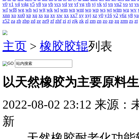
v0
v1
v4
v4g
v5
v8
va
vb
vcs
vd
ve
vf
vg
vh
vj
vk
vl
vn
vn2
vo
vr
vs
wf
wf8
wg
wh
wi
wjt
wk
wl
wm
wn
wnt
wo
wp
ws
wt
wtm
wu
wv
xnn
xo
xo0
xp
xq
xs
xu
xv
xw
xx
xx7
xy
xyj
xz
y0
y16
y2
y6z
y8
ya
z52
za
zb
zbp
zd
ze
ze9
zf
zhf
zi
zj
zjk
zk
zl
zm
zn
zo
zp
zq
zrm
zs
zt
主页
>
橡胶胶辊
列表
以天然橡胶为主要原料生
2022-08-02 23:12
来源：
新
天然橡胶耐老化功能较