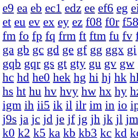
e9
ea
eb
ec1
edz
ee
ef6
eg
e
et
eu
ev
ex
ey
ez
f08
f0r
f5
fm
fo
fp
fq
frm
ft
ftm
fu
fv
ga
gb
gc
gd
ge
gf
gg
ggx
gi
gqb
gqr
gs
gt
gty
gu
gv
gw
hc
hd
he0
hek
hg
hi
hj
hk
h
hs
ht
hu
hv
hvy
hw
hx
hy
h
igm
ih
ii5
ik
il
ilr
im
in
io
i
j9s
ja
jc
jd
je
jf
jg
jh
jk
jl
j
k0
k2
k5
ka
kb
kb3
kc
kd
k