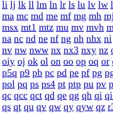
li
lj
lk
ll
lm
ln
lr
ls
lu
lv
lw
ma
mc
md
me
mf
mg
mh
m
msx
mt1
mtz
mu
mv
mvh
na
nc
nd
ne
nf
ng
nh
nhx
ni
nv
nw
nww
nx
nx3
nxy
nz
oiy
oj
ok
ol
on
oo
op
oq
or
p5q
p9
pb
pc
pd
pe
pf
pg
p
pol
pq
ps
ps4
pt
ptp
pu
pv
qc
qcc
qct
qd
qe
qg
qh
qi
q
qs
qt
qu
qv
qw
qy
qyw
qz
r