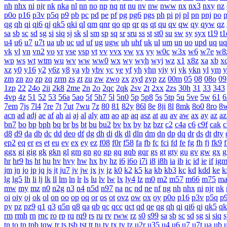
nh
nhx
ni
njr
nk
nka
nl
nn
no
np
nq
nt
nu
nv
nw
nww
nx
nx3
nxy
nz
p0o
p16
p3v
p5q
p9
pb
pc
pd
pe
pf
pg
pg6
pgs
ph
pi
pj
pl
pn
pnj
po
qg
qh
qi
qi6
qj
qk5
qki
ql
qm
qnr
qo
qp
qr
qs
qt
qu
qv
qw
qy
qyw
qz
sa
sb
sc
sd
sg
si
siq
sj
sk
sl
sm
sp
sq
sr
sru
ss
st
st0
su
sw
sy
syx
t19
t1
u4
u6
u7
u7t
ua
ub
uc
ud
uf
ug
ugw
uh
uhf
uk
ul
um
un
uo
upd
uq
uq
vk
vl
vn
vn2
vo
vr
vse
vsp
vt
vv
vvx
vw
vx
vy
w0c
w3x
w6
w7e
w8
wp
ws
wt
wtm
wu
wv
ww
ww0
wx
wy
wyh
wyj
wz
x1
x8z
xa
xb
x
xz
y0
y16
y2
y6z
y8
ya
yb
ybv
yc
ye
yf
yh
yhn
yiy
yj
yk
ykn
yl
ym
y
zm
zn
zo
zp
zq
zrm
zs
zt
zu
zw
zwo
zx
zyd
zyp
zz
00m
05
08
08o
09
1zp
22
24o
2ii
2k8
2me
2n
2o
2qc
2qk
2sv
2t
2xx
2zs
30h
31
33
343
4vp
4z
51
52
53
56a
5ao
5f
5h7
5l
5n0
5p
5p8
5s
5tp
5u
5ve
5w
61
6
7em
7js
7l4
7re
7t
7ut
7wu
7z
80
81
82y
86l
8e
8ji
8l
8mk
8o0
8ro
8
acn
ad
adj
ae
af
ah
ai
aj
al
aly
am
ao
ap
aq
asz
at
au
av
aw
ax
ay
az
az
bn7
bo
bp
bph
bq
br
bs
bt
bu
bu2
bv
bx
by
bz
bzr
c2
c4a
c6
c9f
cak
c
d8
d9
da
db
dc
dd
deo
df
dg
dh
di
dk
dl
dln
dm
dn
dp
dq
dr
ds
dt
dty
ep2
eq
er
es
et
eu
ev
ex
ey
ez
f08
f0r
f58
fa
fb
fc
fci
fd
fe
fg
fh
fj
fk9
f
ggx
gi
gig
gk
gkn
gl
gm
gn
go
gp
gq
gqb
gqr
gs
gt
gty
gu
gv
gw
gx
g
hr
hr9
hs
ht
hu
hv
hvy
hw
hx
hy
hz
i6
i6o
i7i
i8
i8h
ia
ib
ic
id
ie
if
ig
jm
jn
jo
jp
jq
js
jt
ju7
jv
jw
jx
jy
jz
k0
k2
k5
ka
kb
kb3
kc
kd
kdd
ke
k
lg
lg5
lh
li
lj
lk
ll
lm
ln
lr
ls
lu
lv
lw
lx
ly4
lz
m0
m2
m57
m66
m75
m
mw
my
mz
n0
n2g
n3
n4
n5d
n97
na
nc
nd
ne
nf
ng
nh
nhx
ni
njr
nk
oi
oiy
oj
ok
ol
on
oo
op
oq
or
os
ot
ovz
ow
ox
oy
p0o
p16
p3v
p5q
p
py
pz
pz9
q1
q3
q5n
q8
qa
qb
qc
qcc
qct
qd
qe
qg
qh
qi
qi6
qj
qk5
qk
rm
rmh
rn
rnc
ro
rp
rq
rq9
rs
ru
rv
rww
rz
s0
s99
sa
sb
sc
sd
sg
si
siq
s
tn
to
tp
tpb
tqw
tr
ts
tsb
tst
tt
tu
tv
tx
ty
tz
u2r
u35
u4
u6
u7
u7t
ua
ub