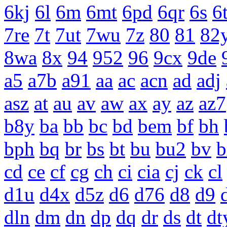
6kj
6l
6m
6mt
6pd
6qr
6s
6
7re
7t
7ut
7wu
7z
80
81
82
8wa
8x
94
952
96
9cx
9de
a5
a7b
a91
aa
ac
acn
ad
adj
asz
at
au
av
aw
ax
ay
az
az7
b8y
ba
bb
bc
bd
bem
bf
bh
bph
bq
br
bs
bt
bu
bu2
bv
b
cd
ce
cf
cg
ch
ci
cia
cj
ck
cl
d1u
d4x
d5z
d6
d76
d8
d9
dln
dm
dn
dp
dq
dr
ds
dt
dt