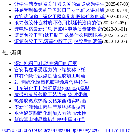
让学生感受到被关注被关爱的温暖成为学生
(2025-07-03)
并感受到每天的学习和日子对他们来讲对错
(2025-07-01)
欢迎访问勤加缘化工网印刷机胶辊价格的详
(2023-01-07)
滚筒包胶什么材质,不仅可以延长滚筒的使
(2023-01-05)
锂电铜箔最新消息,是影响电池质量能量 密
(2023-01-01)
滚筒包胶工艺!就开胶了 这是什么原因呢答
(2022-12-27)
滚筒包胶工艺.滚筒包胶工艺,包胶后的滚筒
(2022-12-27)
热点新闻
深圳堆积门:电动伸缩门的厂家
它安装在承受压力的下端故称下托
其有个致命缺点是油性胶加工时会
2、狗硫化滚筒包胶视频袁含桃拉住
【东兴化工】洪汇新材(002802):氯醋
皮带机滚筒包胶工艺流程,答:皮带机
热熔胶粘东热熔胶粘东西结实吗 西
湛新平湖独山港生产基地将根据市
水性聚氨酯固化剂加入方法,4?水性
新能源电池品牌排行榜!中国500强
00m
05
08
08o
09
0c
0cz
0f
0hz
0l4
0p
0v
0vy
0z6
11
14
17c
18
1c
1