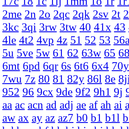
17c
18
1c
1lj
1mm
1o
1r
1r
2me
2n
2o
2qc
2qk
2sv
2t
2
3kc
3qi
3rw
3tw
40
41x
43
4le
4t2
4vp
4z
51
52
53
56
5u
5ve
5w
61
62
63w
65
68
6mt
6pd
6qr
6s
6t6
6x4
70y
7wu
7z
80
81
82y
86l
8e
8j
952
96
9cx
9de
9f2
9h1
9j
aa
ac
acn
ad
adj
ae
af
ah
ai
a
aw
ax
ay
az
az7
b0
b1
b1l
b