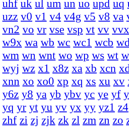
uhf
uk
ul
um
un
uo
upd
uq
uzz
v0
v1
v4
v4g
v5
v8
va
vn2
vo
vr
vse
vsp
vt
vv
vv
w9x
wa
wb
wc
wc1
wcb
w
wm
wn
wnt
wo
wp
ws
wt
w
wyj
wz
x1
x8z
xa
xb
xcn
x
xnn
xo
xo0
xp
xq
xs
xu
xv
y6z
y8
ya
yb
ybv
yc
ye
yf
yq
yr
yt
yu
yv
yx
yy
yz1
z4
zhf
zi
zj
zjk
zk
zl
zm
zn
zo