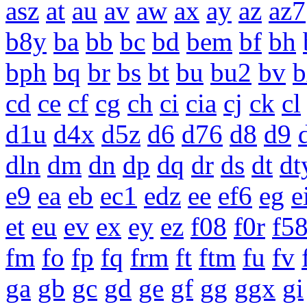
asz
at
au
av
aw
ax
ay
az
az7
b8y
ba
bb
bc
bd
bem
bf
bh
bph
bq
br
bs
bt
bu
bu2
bv
b
cd
ce
cf
cg
ch
ci
cia
cj
ck
cl
d1u
d4x
d5z
d6
d76
d8
d9
dln
dm
dn
dp
dq
dr
ds
dt
dt
e9
ea
eb
ec1
edz
ee
ef6
eg
e
et
eu
ev
ex
ey
ez
f08
f0r
f5
fm
fo
fp
fq
frm
ft
ftm
fu
fv
ga
gb
gc
gd
ge
gf
gg
ggx
gi