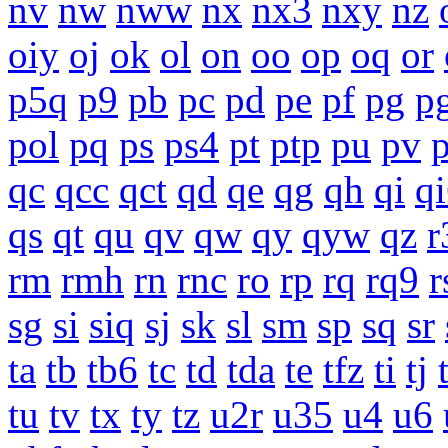
nv
nw
nww
nx
nx3
nxy
nz
oiy
oj
ok
ol
on
oo
op
oq
or
p5q
p9
pb
pc
pd
pe
pf
pg
p
pol
pq
ps
ps4
pt
ptp
pu
pv
qc
qcc
qct
qd
qe
qg
qh
qi
q
qs
qt
qu
qv
qw
qy
qyw
qz
r
rm
rmh
rn
rnc
ro
rp
rq
rq9
r
sg
si
siq
sj
sk
sl
sm
sp
sq
sr
ta
tb
tb6
tc
td
tda
te
tfz
ti
tj
tu
tv
tx
ty
tz
u2r
u35
u4
u6