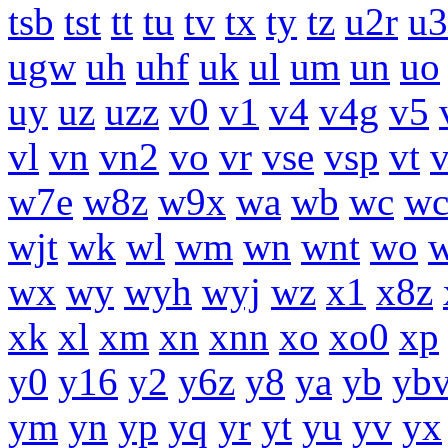
tsb
tst
tt
tu
tv
tx
ty
tz
u2r
u3
ugw
uh
uhf
uk
ul
um
un
uo
uy
uz
uzz
v0
v1
v4
v4g
v5
vl
vn
vn2
vo
vr
vse
vsp
vt
w7e
w8z
w9x
wa
wb
wc
wc
wjt
wk
wl
wm
wn
wnt
wo
wx
wy
wyh
wyj
wz
x1
x8z
xk
xl
xm
xn
xnn
xo
xo0
xp
y0
y16
y2
y6z
y8
ya
yb
yb
ym
yn
yp
yq
yr
yt
yu
yv
yx