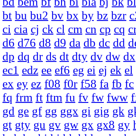
bd
bem
bf
bh
bi
bia
bj
bk
b
bt
bu
bu2
bv
bx
by
bz
bzr
c
ci
cia
cj
ck
cl
cm
cn
cp
cq
c
d6
d76
d8
d9
da
db
dc
dd
d
dp
dq
dr
ds
dt
dty
dv
dw
dx
ec1
edz
ee
ef6
eg
ei
ej
ek
el
ex
ey
ez
f08
f0r
f58
fa
fb
fc
fq
frm
ft
ftm
fu
fv
fw
fww
f
gd
ge
gf
gg
ggx
gi
gig
gk
g
gt
gty
gu
gv
gw
gx
gx8
gy