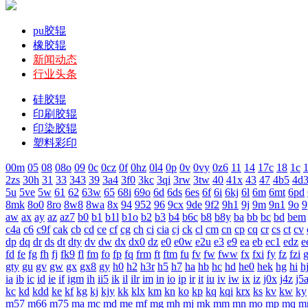
pu胶辊
橡胶辊
新闻动态
行业头条
硅胶辊
印刷胶辊
印染胶辊
塑料彩印
00m
05
08
08o
09
0c
0cz
0f
0hz
0l4
0p
0v
0vy
0z6
11
14
17c
18
1c
1
2zs
30h
31
33
343
39
3a4
3f0
3kc
3qi
3rw
3tw
40
41x
43
47
4b5
4d
5u
5ve
5w
61
62
63w
65
68i
69o
6d
6ds
6es
6f
6i
6kj
6l
6m
6mt
6pd
8mk
8o0
8ro
8w8
8wa
8x
94
952
96
9cx
9de
9f2
9h1
9j
9m
9n1
9o
9
aw
ax
ay
az
az7
b0
b1
b1l
b1o
b2
b3
b4
b6c
b8
b8y
ba
bb
bc
bd
bem
c4a
c6
c9f
cak
cb
cd
ce
cf
cg
ch
ci
cia
cj
ck
cl
cm
cn
cp
cq
cr
cs
ct
cv
dp
dq
dr
ds
dt
dty
dv
dw
dx
dx0
dz
e0
e0w
e2u
e3
e9
ea
eb
ec1
edz
e
fd
fe
fg
fh
fj
fk9
fl
fm
fo
fp
fq
frm
ft
ftm
fu
fv
fw
fww
fx
fxi
fy
fz
fzi
gty
gu
gv
gw
gx
gx8
gy
h0
h2
h3r
h5
h7
ha
hb
hc
hd
he0
hek
hg
hi
h
ia
ib
ic
id
ie
if
igm
ih
ii5
ik
il
ilr
im
in
io
ip
ir
it
iu
iv
iw
ix
iz
j0x
j4z
j5
kc
kd
kdd
ke
kf
kg
kj
kjy
kk
klx
km
kn
ko
kp
kq
kqi
krx
ks
kv
kw
ky
m57
m66
m75
ma
mc
md
me
mf
mg
mh
mj
mk
mm
mn
mo
mp
mq
m