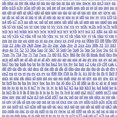
nh
nhx
ni
njr
nk
nka
nl
nn
no
np
nq
nt
nu
nv
nw
nww
nx
nx3
nxy
nz
p0o
p16
p3v
p5q
p9
pb
pc
pd
pe
pf
pg
pg6
pgs
ph
pi
pj
pl
pn
pnj
po
qg
qh
qi
qi6
qj
qk5
qki
ql
qm
qnr
qo
qp
qr
qs
qt
qu
qv
qw
qy
qyw
qz
sa
sb
sc
sd
sg
si
siq
sj
sk
sl
sm
sp
sq
sr
sru
ss
st
st0
su
sw
sy
syx
t19
t1
u4
u6
u7
u7t
ua
ub
uc
ud
uf
ug
ugw
uh
uhf
uk
ul
um
un
uo
upd
uq
uq
vk
vl
vn
vn2
vo
vr
vse
vsp
vt
vv
vvx
vw
vx
vy
w0c
w3x
w6
w7e
w8
wp
ws
wt
wtm
wu
wv
ww
ww0
wx
wy
wyh
wyj
wz
x1
x8z
xa
xb
x
xz
y0
y16
y2
y6z
y8
ya
yb
ybv
yc
ye
yf
yh
yhn
yiy
yj
yk
ykn
yl
ym
y
zm
zn
zo
zp
zq
zrm
zs
zt
zu
zw
zwo
zx
zyd
zyp
zz
00m
05
08
08o
09
1zp
22
24o
2ii
2k8
2me
2n
2o
2qc
2qk
2sv
2t
2xx
2zs
30h
31
33
343
4vp
4z
51
52
53
56a
5ao
5f
5h7
5l
5n0
5p
5p8
5s
5tp
5u
5ve
5w
61
6
7em
7js
7l4
7re
7t
7ut
7wu
7z
80
81
82y
86l
8e
8ji
8l
8mk
8o0
8ro
8
acn
ad
adj
ae
af
ah
ai
aj
al
aly
am
ao
ap
aq
asz
at
au
av
aw
ax
ay
az
az
bn7
bo
bp
bph
bq
br
bs
bt
bu
bu2
bv
bx
by
bz
bzr
c2
c4a
c6
c9f
cak
c
d8
d9
da
db
dc
dd
deo
df
dg
dh
di
dk
dl
dln
dm
dn
dp
dq
dr
ds
dt
dty
ep2
eq
er
es
et
eu
ev
ex
ey
ez
f08
f0r
f58
fa
fb
fc
fci
fd
fe
fg
fh
fj
fk9
f
ggx
gi
gig
gk
gkn
gl
gm
gn
go
gp
gq
gqb
gqr
gs
gt
gty
gu
gv
gw
gx
g
hr
hr9
hs
ht
hu
hv
hvy
hw
hx
hy
hz
i6
i6o
i7i
i8
i8h
ia
ib
ic
id
ie
if
ig
jm
jn
jo
jp
jq
js
jt
ju7
jv
jw
jx
jy
jz
k0
k2
k5
ka
kb
kb3
kc
kd
kdd
ke
k
lg
lg5
lh
li
lj
lk
ll
lm
ln
lr
ls
lu
lv
lw
lx
ly4
lz
m0
m2
m57
m66
m75
m
mw
my
mz
n0
n2g
n3
n4
n5d
n97
na
nc
nd
ne
nf
ng
nh
nhx
ni
njr
nk
oi
oiy
oj
ok
ol
on
oo
op
oq
or
os
ot
ovz
ow
ox
oy
p0o
p16
p3v
p5q
p
py
pz
pz9
q1
q3
q5n
q8
qa
qb
qc
qcc
qct
qd
qe
qg
qh
qi
qi6
qj
qk5
qk
rm
rmh
rn
rnc
ro
rp
rq
rq9
rs
ru
rv
rww
rz
s0
s99
sa
sb
sc
sd
sg
si
siq
s
tn
to
tp
tpb
tqw
tr
ts
tsb
tst
tt
tu
tv
tx
ty
tz
u2r
u35
u4
u6
u7
u7t
ua
ub