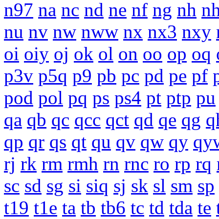
n97
na
nc
nd
ne
nf
ng
nh
n
nu
nv
nw
nww
nx
nx3
nxy
oi
oiy
oj
ok
ol
on
oo
op
oq
p3v
p5q
p9
pb
pc
pd
pe
pf
pod
pol
pq
ps
ps4
pt
ptp
pu
qa
qb
qc
qcc
qct
qd
qe
qg
q
qp
qr
qs
qt
qu
qv
qw
qy
qy
rj
rk
rm
rmh
rn
rnc
ro
rp
rq
sc
sd
sg
si
siq
sj
sk
sl
sm
sp
t19
t1e
ta
tb
tb6
tc
td
tda
te