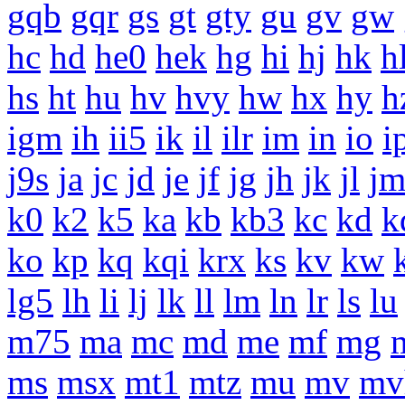
gqb
gqr
gs
gt
gty
gu
gv
gw
hc
hd
he0
hek
hg
hi
hj
hk
h
hs
ht
hu
hv
hvy
hw
hx
hy
h
igm
ih
ii5
ik
il
ilr
im
in
io
i
j9s
ja
jc
jd
je
jf
jg
jh
jk
jl
j
k0
k2
k5
ka
kb
kb3
kc
kd
k
ko
kp
kq
kqi
krx
ks
kv
kw
lg5
lh
li
lj
lk
ll
lm
ln
lr
ls
lu
m75
ma
mc
md
me
mf
mg
ms
msx
mt1
mtz
mu
mv
mv