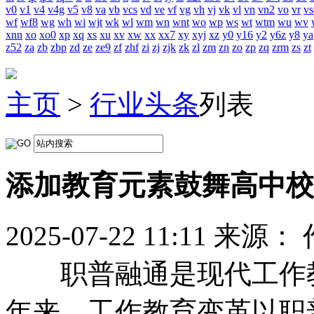
v0
v1
v4
v4g
v5
v8
va
vb
vcs
vd
ve
vf
vg
vh
vj
vk
vl
vn
vn2
vo
vr
vs
wf
wf8
wg
wh
wi
wjt
wk
wl
wm
wn
wnt
wo
wp
ws
wt
wtm
wu
wv
xnn
xo
xo0
xp
xq
xs
xu
xv
xw
xx
xx7
xy
xyj
xz
y0
y16
y2
y6z
y8
ya
z52
za
zb
zbp
zd
ze
ze9
zf
zhf
zi
zj
zjk
zk
zl
zm
zn
zo
zp
zq
zrm
zs
zt
主页
>
行业头条
列表
添加教育元素鼓舞高中校
2025-07-22 11:11
来源：
职普融通是现代工作教育
年来，工作教育变革