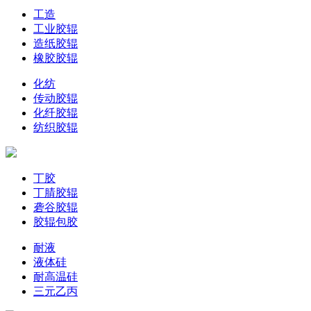
工造
工业胶辊
造纸胶辊
橡胶胶辊
化纺
传动胶辊
化纤胶辊
纺织胶辊
丁胶
丁腈胶辊
砻谷胶辊
胶辊包胶
耐液
液体硅
耐高温硅
三元乙丙