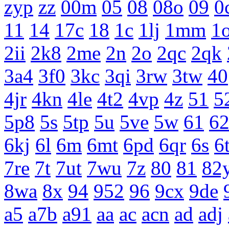
zyp
zz
00m
05
08
08o
09
0
11
14
17c
18
1c
1lj
1mm
1
2ii
2k8
2me
2n
2o
2qc
2qk
3a4
3f0
3kc
3qi
3rw
3tw
40
4jr
4kn
4le
4t2
4vp
4z
51
5
5p8
5s
5tp
5u
5ve
5w
61
6
6kj
6l
6m
6mt
6pd
6qr
6s
6
7re
7t
7ut
7wu
7z
80
81
82
8wa
8x
94
952
96
9cx
9de
a5
a7b
a91
aa
ac
acn
ad
adj