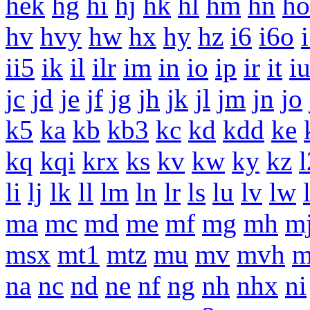
hek
hg
hi
hj
hk
hl
hm
hn
ho
hv
hvy
hw
hx
hy
hz
i6
i6o
ii5
ik
il
ilr
im
in
io
ip
ir
it
i
jc
jd
je
jf
jg
jh
jk
jl
jm
jn
jo
k5
ka
kb
kb3
kc
kd
kdd
ke
kq
kqi
krx
ks
kv
kw
ky
kz
li
lj
lk
ll
lm
ln
lr
ls
lu
lv
lw
ma
mc
md
me
mf
mg
mh
m
msx
mt1
mtz
mu
mv
mvh
na
nc
nd
ne
nf
ng
nh
nhx
ni