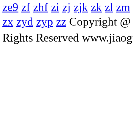
ze9
zf
zhf
zi
zj
zjk
zk
zl
zm
zx
zyd
zyp
zz
Copyright 
Rights Reserved www.ji